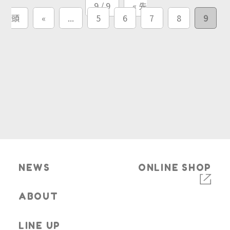
9 / 9
« 先
頭
«
...
5
6
7
8
9
NEWS
ONLINE SHOP
ABOUT
LINE UP