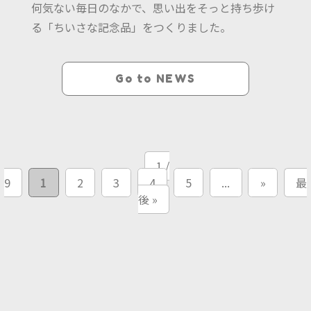
何気ない毎日のなかで、思い出をそっと持ち歩け
る「ちいさな記念品」をつくりました。
Go to NEWS
1 /
9
1
2
3
4
5
...
»
最
後 »