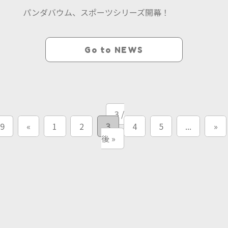
パンダバウム、スポーツシリーズ開幕！
Go to NEWS
3 /
9
«
1
2
3
4
5
...
»
後 »