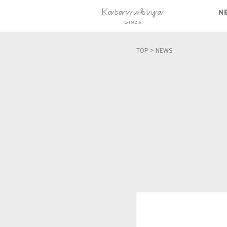
N
TOP
> NEWS